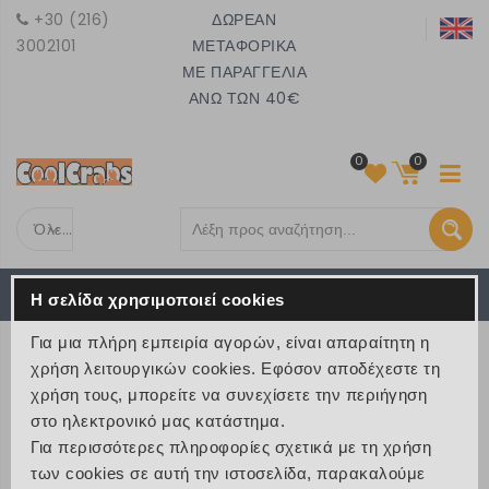
+30 (216)
ΔΩΡΕΑΝ
3002101
ΜΕΤΑΦΟΡΙΚΑ
ΜΕ ΠΑΡΑΓΓΕΛΙΑ
ΑΝΩ ΤΩΝ 40€
0
0
Όλες τις κατηγορίες
Το καλάθι είναι άδειο
MENU
Η σελίδα χρησιμοποιεί cookies
€ 0
Για μια πλήρη εμπειρία αγορών, είναι απαραίτητη η
ΠΡΟΪΟΝΤΑ
χρήση λειτουργικών cookies. Εφόσον αποδέχεστε τη
χρήση τους, μπορείτε να συνεχίσετε την περιήγηση
>
Προϊόντα
>
Γράφω και Ζωγραφίζω
στο ηλεκτρονικό μας κατάστημα.
>
Γόμες και Ξύστρες
Για περισσότερες πληροφορίες σχετικά με τη χρήση
των cookies σε αυτή την ιστοσελίδα, παρακαλούμε