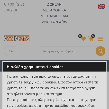
+30 (216)
ΔΩΡΕΑΝ
3002101
ΜΕΤΑΦΟΡΙΚΑ
ΜΕ ΠΑΡΑΓΓΕΛΙΑ
ΑΝΩ ΤΩΝ 40€
0
0
Όλες τις κατηγορίες
Το καλάθι είναι άδειο
MENU
Η σελίδα χρησιμοποιεί cookies
€ 0
Για μια πλήρη εμπειρία αγορών, είναι απαραίτητη η
ΠΡΟΪΟΝΤΑ
χρήση λειτουργικών cookies. Εφόσον αποδέχεστε τη
χρήση τους, μπορείτε να συνεχίσετε την περιήγηση
>
Προϊόντα
>
Ταξίδια και Εκδρομές
στο ηλεκτρονικό μας κατάστημα.
>
Τσάντες και σακίδια ταξιδιού
Για περισσότερες πληροφορίες σχετικά με τη χρήση
των cookies σε αυτή την ιστοσελίδα, παρακαλούμε