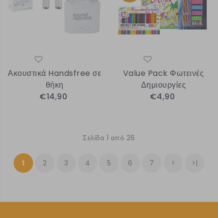
Ακουστικά Handsfree σε
Value Pack Φωτεινές
θήκη
Δημιουργίες
€14,90
€4,90
Σελίδα 1 από 26
1
2
3
4
5
6
7
>
>|