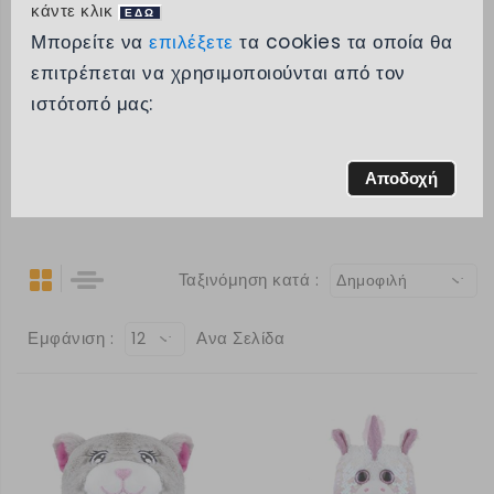
κάντε κλικ
ΕΔΩ
Κατηγορίες
Μπορείτε να
επιλέξετε
τα cookies τα οποία θα
επιτρέπεται να χρησιμοποιούνται από τον
Μάρκα
ιστότοπό μας:
Εύρος τιμών
Αποδοχή
Δημοφιλή
Ταξινόμηση κατά :
Δημοφιλή
Εμφάνιση :
Ανα Σελίδα
12