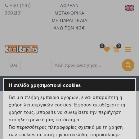
+30 (216)
ΔΩΡΕΑΝ
3002101
ΜΕΤΑΦΟΡΙΚΑ
ΜΕ ΠΑΡΑΓΓΕΛΙΑ
ΑΝΩ ΤΩΝ 40€
0
0
Όλες τις κατηγορίες
Το καλάθι είναι άδειο
MENU
Η σελίδα χρησιμοποιεί cookies
€ 0
Για μια πλήρη εμπειρία αγορών, είναι απαραίτητη η
ΠΡΟΪΟΝΤΑ
χρήση λειτουργικών cookies. Εφόσον αποδέχεστε τη
χρήση τους, μπορείτε να συνεχίσετε την περιήγηση
>
Προϊόντα
>
Σχολείο με Στυλ
στο ηλεκτρονικό μας κατάστημα.
>
Σχολικές Τσάντες για αγόρια
Για περισσότερες πληροφορίες σχετικά με τη χρήση
των cookies σε αυτή την ιστοσελίδα, παρακαλούμε