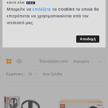
κάντε κλικ
ΕΔΩ
Κατηγορίες
Μπορείτε να
επιλέξετε
τα cookies τα οποία θα
επιτρέπεται να χρησιμοποιούνται από τον
Μάρκα
ιστότοπό μας:
Εύρος τιμών
Αποδοχή
Δημοφιλή
Ταξινόμηση κατά :
Δημοφιλή
Εμφάνιση :
Ανα Σελίδα
12