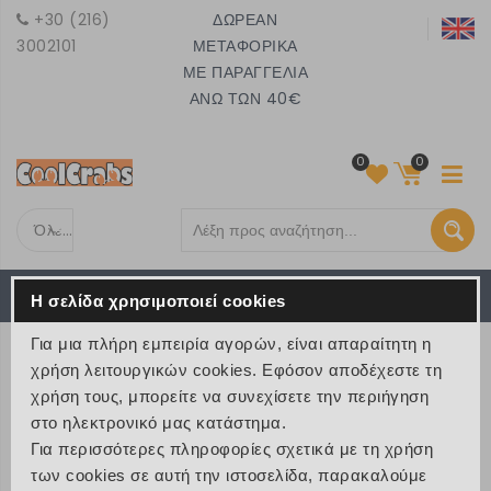
+30 (216)
ΔΩΡΕΑΝ
3002101
ΜΕΤΑΦΟΡΙΚΑ
ΜΕ ΠΑΡΑΓΓΕΛΙΑ
ΑΝΩ ΤΩΝ 40€
0
0
Όλες τις κατηγορίες
Το καλάθι είναι άδειο
MENU
Η σελίδα χρησιμοποιεί cookies
€ 0
Για μια πλήρη εμπειρία αγορών, είναι απαραίτητη η
ΠΡΟΪΟΝΤΑ
χρήση λειτουργικών cookies. Εφόσον αποδέχεστε τη
χρήση τους, μπορείτε να συνεχίσετε την περιήγηση
>
Προϊόντα
>
Ήχος και Τεχνολογία
στο ηλεκτρονικό μας κατάστημα.
Για περισσότερες πληροφορίες σχετικά με τη χρήση
των cookies σε αυτή την ιστοσελίδα, παρακαλούμε