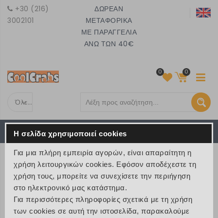
+30 (216)
ΔΩΡΕΑΝ
3002101
ΜΕΤΑΦΟΡΙΚΑ
ΜΕ ΠΑΡΑΓΓΕΛΙΑ
ΑΝΩ ΤΩΝ 40€
0
0
Όλες τις κατηγορίες
Το καλάθι είναι άδειο
MENU
Η σελίδα χρησιμοποιεί cookies
€ 0
Για μια πλήρη εμπειρία αγορών, είναι απαραίτητη η
ΠΡΟΪΟΝΤΑ
χρήση λειτουργικών cookies. Εφόσον αποδέχεστε τη
χρήση τους, μπορείτε να συνεχίσετε την περιήγηση
>
Προϊόντα
>
Ταξίδια και Εκδρομές
στο ηλεκτρονικό μας κατάστημα.
>
Αξεσουάρ Αποσκευών και Άνετο Ταξίδι
Για περισσότερες πληροφορίες σχετικά με τη χρήση
των cookies σε αυτή την ιστοσελίδα, παρακαλούμε