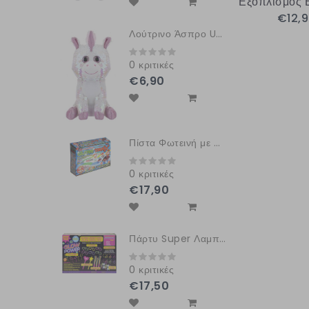
Εξοπλισμός 
€12,
Λούτρινο Άσπρο Unicorn με Πούλιες και Φωτεινά Μάτια GLITZIES
0 κριτικές
€6,90
Πίστα Φωτεινή με Φωτεινό Αυτοκίνητο
0 κριτικές
€17,90
Πάρτυ Super Λαμπερό Σετ
0 κριτικές
€17,50