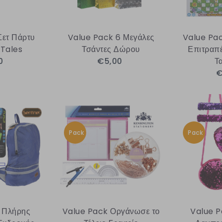
Σετ Πάρτυ
Value Pack 6 Μεγάλες
Value Pac
Tales
Τσάντες Δώρου
Επιτραπέ
0
€5,00
Τ
€
Pack
Pack
 Πλήρης
Value Pack Οργάνωσε το
Value P