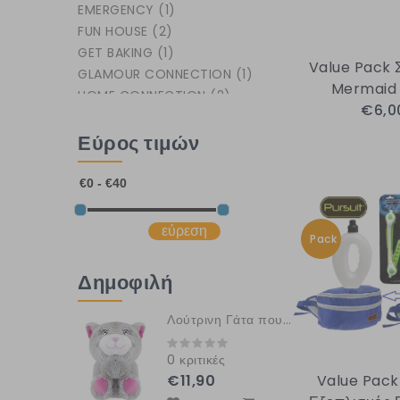
EMERGENCY
(1)
FUN HOUSE
(2)
GET BAKING
(1)
Value Pack 
GLAMOUR CONNECTION
(1)
Mermaid 
HOME CONNECTION
(2)
€6,0
KENSINGTON
(5)
LLAMA
Εύρος τιμών
(1)
MERMAID TALES
(3)
PET PRO ESSENTIAL
(1)
PLAYFUL PETS
(2)
POOPSIE
(1)
εύρεση
Pack
PURSUIT
(1)
SECRET FAIRY
(1)
Δημοφιλή
SNOW WHITE
(2)
TRAVEL LOG
(2)
Λούτρινη Γάτα που αγκαλιάζει το χέρι σου HUGGLERS
0 κριτικές
€11,90
Value Pack