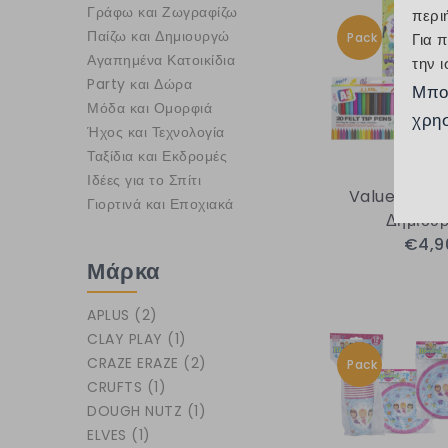
Γράφω και Ζωγραφίζω
περι
Παίζω και Δημιουργώ
Pack
Για 
Αγαπημένα Κατοικίδια
την 
Party και Δώρα
Μπο
Μόδα και Ομορφιά
χρησ
Ήχος και Τεχνολογία
Ταξίδια και Εκδρομές
Ιδέες για το Σπίτι
Value Pack 
Γιορτινά και Εποχιακά
Δημιουρ
€4,9
Μάρκα
APLUS
(2)
CLAY PLAY
(1)
CRAZE ERAZE
(2)
Pack
CRUFTS
(1)
DOUGH NUTZ
(1)
ELVES
(1)