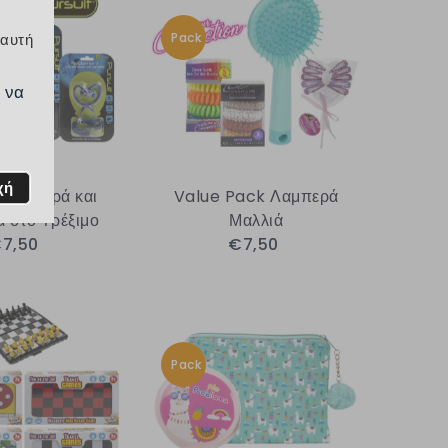
Pack
 αυτή
 να
χή
ack Χαρά και
Value Pack Λαμπερά
 στο Τρέξιμο
Μαλλιά
7,50
€7,50
Pack