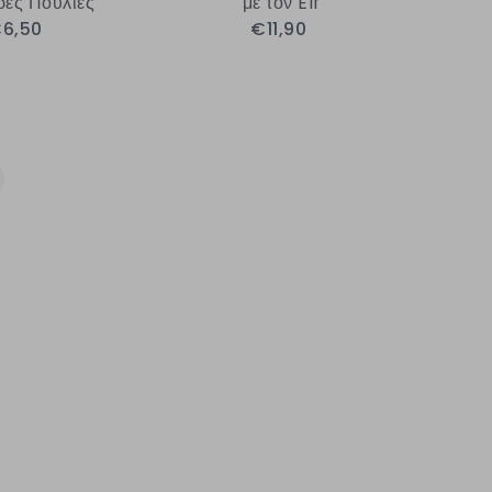
ές Πούλιες
με τον Elf
6,50
€11,90