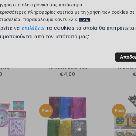
ήγηση στο ηλεκτρονικό μας κατάστημα.
Pack
Pack
περισσότερες πληροφορίες σχετικά με τη χρήση των cookies σε
ιστοσελίδα, παρακαλούμε κάντε κλικ
ΕΔΩ
ρείτε να
επιλέξετε
τα cookies τα οποία θα επιτρέπεται
ιμοποιούνται από τον ιστότοπό μας:
Αποδο
Φωτεινές
Value Pack 3 Παιχνίδια για
Value P
γίες
το κατοικίδιο σας
Ασφάλεια
0
€4,00
€
Pack
Pack