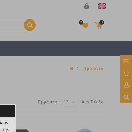
0
0
Το καλάθι είναι άδειο
>
Προϊόντα
€ 0
Εμφάνιση :
12
Ανα Σελίδα
ικών
ε την