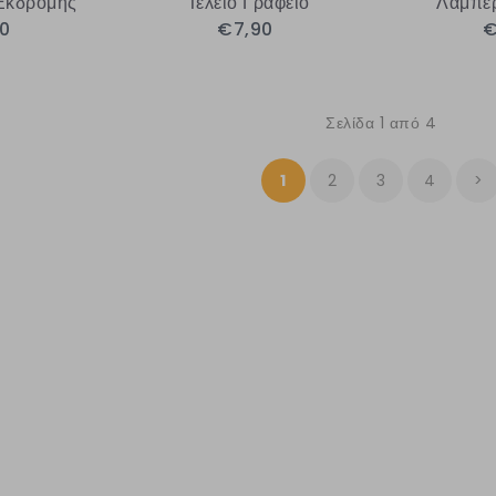
Εκδρομής
Τέλειο Γραφείο
Λαμπερ
90
€7,90
€
Σελίδα 1 από 4
1
2
3
4
>